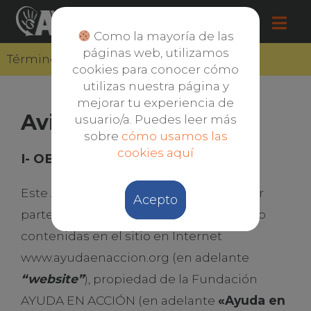
Como la mayoría de las
páginas web, utilizamos
Términos del servicio
cookies para conocer cómo
utilizas nuestra página y
mejorar tu experiencia de
Aviso Legal
usuario/a. Puedes leer más
sobre
cómo usamos las
cookies aquí
I- OBJETO
Este Aviso Legal regula la utilización por
Acepto
parte de los usuarios de las páginas web
contenidas en el sitio en Internet
www.ayudaenaccion.org (en adelante
“website”
), propiedad de la Fundación
AYUDA EN ACCIÓN (en adelante
«Ayuda en