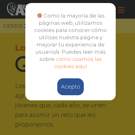
Como la mayoría de las
páginas web, utilizamos
GEN10S
Club GEN10S
cookies para conocer cómo
utilizas nuestra página y
mejorar tu experiencia de
Los clubes
usuario/a. Puedes leer más
sobre
cómo usamos las
cookies aquí
Los clubes GEN10S son
Acepto
agrupaciones de niños, niñas y
jóvenes que, cada año, se unen
para asumir un reto que les
proponemos.